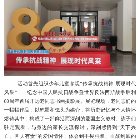
活动首先组织
少年儿童参观
“
传承抗战精神
展现时代
风采
”——纪念
中国人民抗日战争暨世界反法西斯战争胜利
80
周年首届
开远
老同志书画摄影展。展览现场，
老同志们的
一幅幅
作品
，
以笔墨和镜头为媒介，将历史记忆与个人情怀
熔铸其中，构成了一部鲜活而深刻的爱国主义教材。孩子们
驻足观看，与身边的家长交流探讨，深刻感悟到
“
天下兴
亡、匹夫有责
”
的爱国情怀，体会到不畏强暴、血战到底的