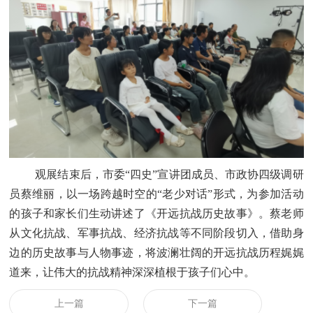
观展结束后，市委
“
四史
”
宣讲团成员、市政协四级调研
员蔡维丽，以一场跨越时空的
“
老少对话
”
形式，为参加活动
的孩子和家长们生动讲述了《
开远
抗战历史故事》。
蔡老师
从文化抗战、军事抗战、经济抗战等不同阶段切入，借助身
边的历史故事与人物事迹，将波澜壮阔的
开远
抗战历程娓娓
道来，让伟大的抗战精神深深植根于孩子们心中。
上一篇
下一篇