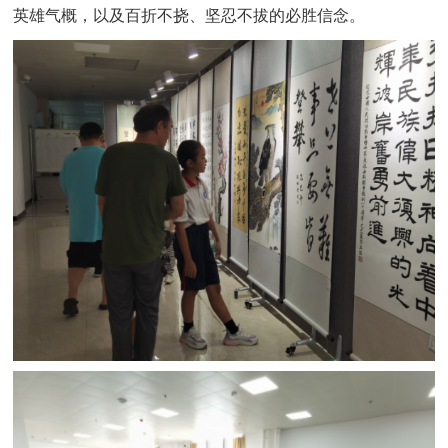
英雄气概，以及百折不挠、坚忍不拔的必胜信念。