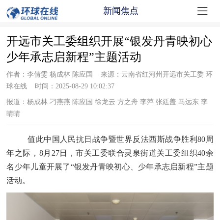

新闻焦点
开远市关工委组织开展“银发丹青映初心
少年承志启新程”主题活动
作者：李倩雯 杨成林 陈应国 来源：云南省红河州开远市关工委 环
球在线 时间：2025-08-29 10:02:37
报道：杨成林 刁燕燕 陈应国 徐龙云 方之舟 李萍 张廷盖 马远东 李
晴晴
值此中国人民抗日战争暨世界反法西斯战争胜利
80
周
年之际，
8
月
27
日，市关工委联合灵泉街道关工委组织
40
余
名少年儿童开展了
“
银发丹青映初心、少年承志启新程
”
主题
活动
。