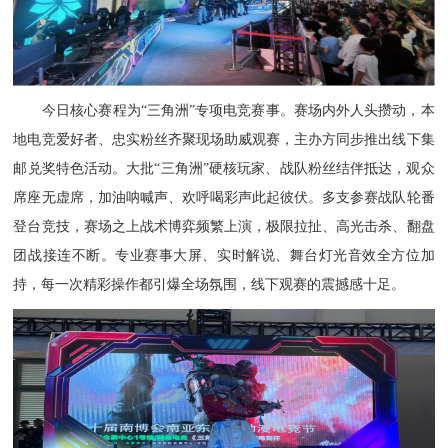
今日核心赛程为“三角洲”专项电竞赛事。赛场内外人头攒动，本
地电竞爱好者、忠实粉丝齐聚现场助威观赛，主办方同步推出线下集
邮兑奖特色活动。大批“三角洲”硬核玩家、战队粉丝结伴抵达，观众
席座无虚席，加油呐喊声、欢呼喝彩声此起彼伏。多支参赛战队轮番
登台竞技，赛场之上战术博弈频繁上演，极限拉扯、高光击杀、翻盘
团战接连不断。专业赛事大屏、实时解说、舞台灯光音效全方位加
持，每一次精彩操作都引爆全场氛围，线下观赛的震撼感十足。