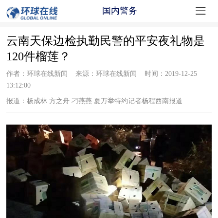

国内警务
云南天保边检执勤民警的平安夜礼物是
120件榴莲？
作者：环球在线新闻 来源：环球在线新闻 时间：2019-12-25
13:12:00
报道：杨成林 方之舟 刁燕燕 夏万举特约记者杨程西南报道