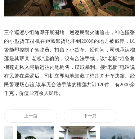
三个巡逻小组随即开展围堵！巡逻民警火速追击，神色慌张
的小型货车司机在距离卸货地不到
200
米的地方被截停，民
警随即控制了驾驶员、扣留下小货车。经询问，司机承认榴
莲是其帮某“老板”运输的，没有合法手续，该“老板”准备将
榴莲走私入境后运往内地销售，谋取暴利。接“老板”电话说
有民警在巡逻后，司机立即就地卸载了榴莲并开车逃窜。经
民警现场点验
,
该车无合法手续的榴莲共计
120
件，有
2000
余
千克，价值
12
万余人民币。
上一篇
下一篇