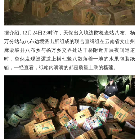
据介绍
, 12
月
24
日
23
时许，天保出入境边防检查站八布、杨
万分站与八布边境派出所组成的联合查缉组在云南省文山州
麻栗坡县八布乡与杨万乡交界处达干桥附近开展夜间巡逻
时，突然发现巡逻道上横七竖八散落着一地的水果包装纸
箱，一经查看，纸箱内满满的都是质量上乘的榴莲。