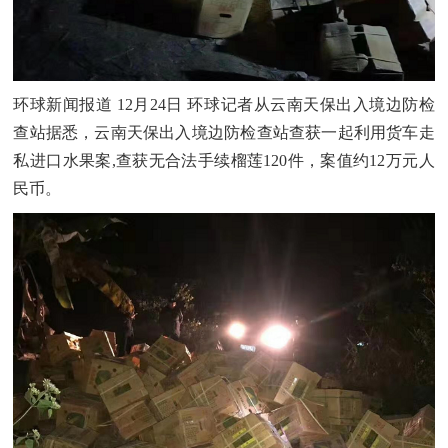
环球新闻报道 12月
24
日 环球记者从云南天保出入境边防检
查站据悉，云南天保出入境边防检查站查获一起利用货车走
私进口水果案
,
查获无合法手续榴莲
120
件，案值约
12
万元人
民币。