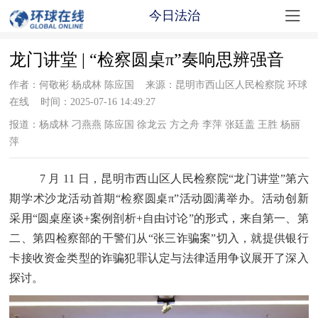

今日法治
龙门讲堂 | “检察圆桌π”奏响思辨强音
作者：何敬彬 杨成林 陈应国 来源：昆明市西山区人民检察院 环球
在线 时间：2025-07-16 14:49:27
报道：杨成林 刁燕燕 陈应国 徐龙云 方之舟 李萍 张廷盖 王胜 杨丽
萍
7 月 11 日，昆明市西山区人民检察院“龙门讲堂”第六
期学术沙龙活动首期“检察圆桌π”活动圆满举办。活动创新
采用“圆桌座谈+案例剖析+自由讨论”的形式，来自第一、第
二、第四检察部的干警们从“张三诈骗案”切入，就提供银行
卡接收资金类型的诈骗犯罪认定与法律适用争议展开了深入
探讨。