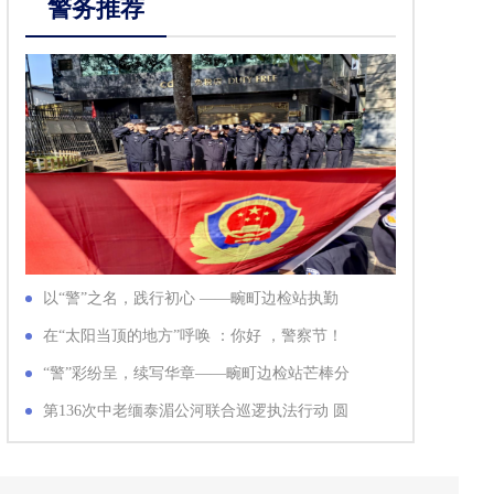
警务推荐
以“警”之名，践行初心 ——畹町边检站执勤
队、芒棒分站多举措庆祝中…
在“太阳当顶的地方”呼唤 ：你好 ，警察节！
安…
庆祝中老铁路通车…
大国致远 文化引…
大国文化致远 文…
“警”彩纷呈，续写华章——畹町边检站芒棒分
站开展警察节系列活动
第136次中老缅泰湄公河联合巡逻执法行动 圆
满结束