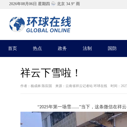
首页
热点
政务
法制
国防
祥云下雪啦！
作者：杨成林 陈应国 来源：云南省祥云记者站 环球在线 时间：2025-01-27
“
年第一场雪
”当下，这条微信在祥
2025
.......