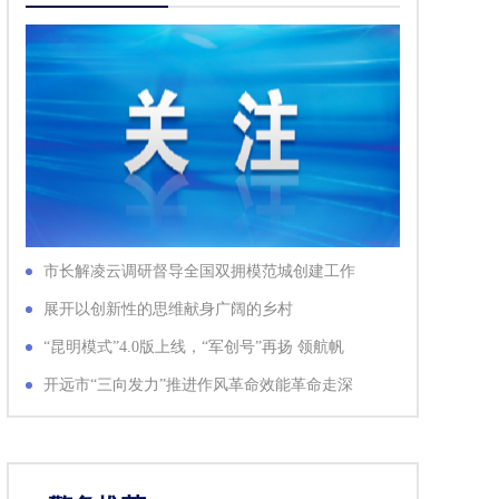
市长解凌云调研督导全国双拥模范城创建工作
展开以创新性的思维献身广阔的乡村
“昆明模式”4.0版上线，“军创号”再扬 领航帆
开远市“三向发力”推进作风革命效能革命走深
走实