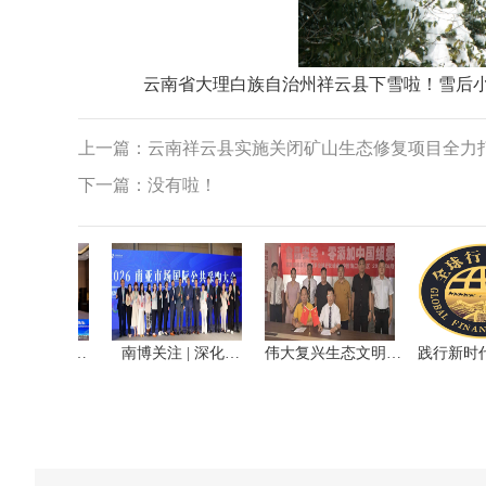
云南省大理白族自治州祥云县下雪啦！雪后小
上一篇：
云南祥云县实施关闭矿山生态修复项目全力
下一篇：
没有啦！
 | 中国…
南博关注 | 深化…
伟大复兴生态文明…
践行新时代