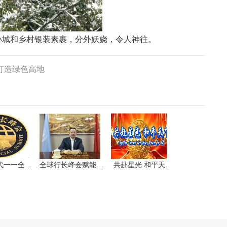
城和乡村银装素裹，分外妖娆，令人神往。
打造绿色高地
一一全…
全球行长峰会赋能…
共赴星光 和平天…
国家战略・食品