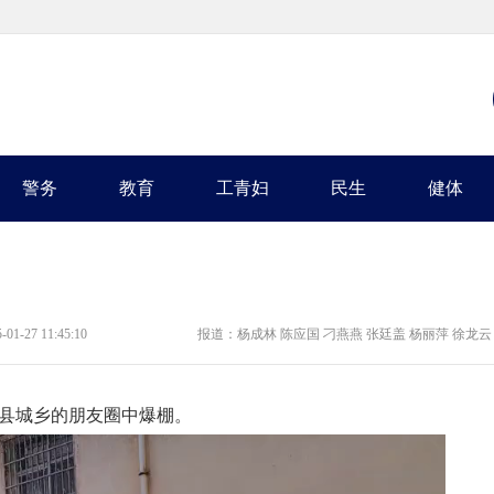
警务
教育
工青妇
民生
健体
 11:45:10
报道：杨成林 陈应国 刁燕燕 张廷盖 杨丽萍 徐龙云
云县城乡的朋友圈中爆棚。