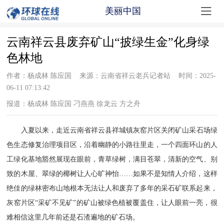

美丽中国
云南祥云县废弃矿山“披绿生金”化身绿
色林地
作者：杨成林 陈应国 来源：云南省祥云老兵记者站 时间：2025-
06-11 07:13:42
报道：杨成林 陈应国 刁燕燕 徐龙云 方之舟
入
夏
以来，走近
云南省
祥云县祥城镇灰窑片区关闭矿山采石场绿
色生态修复治理项目区，沿着幽静的小路往里走，一个四面环山的人
工绿化基地豁然展现在眼前，青草绿树，满目苍翠，清新的空气、别
致的木屋、翠绿的椰树让人心旷神怡
……如果不是知情人介绍，这样
绝佳的绿林密布山地根本无法让人和废弃了多年的采石矿联系起来，
灰窑片区“采矿不见矿”的矿山被绿色植被覆盖住，让人眼前一亮，很
难相信这里几年前还是石渣遍地的矿石场。